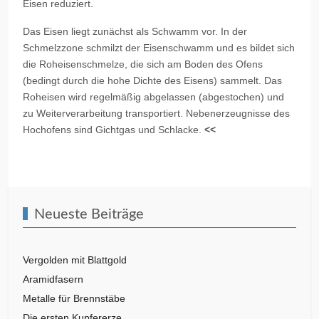
Eisen reduziert.
Das Eisen liegt zunächst als Schwamm vor. In der
Schmelzzone schmilzt der Eisenschwamm und es bildet sich
die Roheisenschmelze, die sich am Boden des Ofens
(bedingt durch die hohe Dichte des Eisens) sammelt. Das
Roheisen wird regelmäßig abgelassen (abgestochen) und
zu Weiterverarbeitung transportiert. Nebenerzeugnisse des
Hochofens sind Gichtgas und Schlacke.
<<
Vorheriger Beitrag: Baustähle - Einführung
Zurück
Neueste Beiträge
Vergolden mit Blattgold
Aramidfasern
Metalle für Brennstäbe
Die ersten Kupfererze