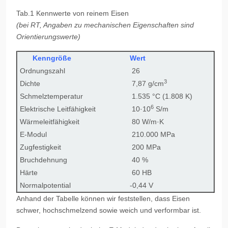
Tab.1 Kennwerte von reinem Eisen
(bei RT, Angaben zu mechanischen Eigenschaften sind
Orientierungswerte)
Kenngröße
Wert
Ordnungszahl
26
3
Dichte
7,87 g/cm
Schmelztemperatur
1.535 °C (1.808 K)
6
Elektrische Leitfähigkeit
10·10
S/m
Wärmeleitfähigkeit
80 W/m·K
E-Modul
210.000 MPa
Zugfestigkeit
200 MPa
Bruchdehnung
40 %
Härte
60 HB
Normalpotential
-0,44 V
Anhand der Tabelle können wir feststellen, dass Eisen
schwer, hochschmelzend sowie weich und verformbar ist.