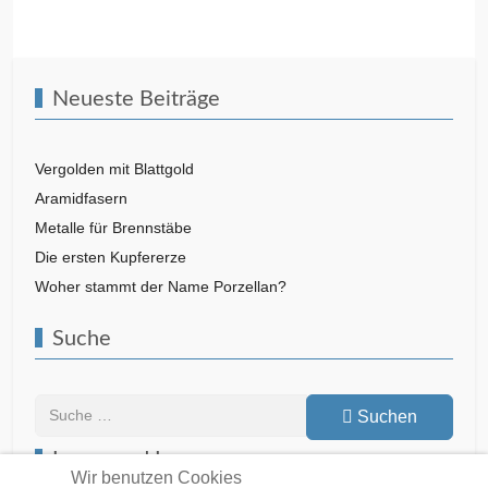
Vorheriger Beitrag: Titanzink
Nächster Beitra
Zurück
Weiter
Neueste Beiträge
Vergolden mit Blattgold
Aramidfasern
Metalle für Brennstäbe
Die ersten Kupfererze
Woher stammt der Name Porzellan?
Suche
Suchen
Suchen
Lesen und Lernen
Wir benutzen Cookies