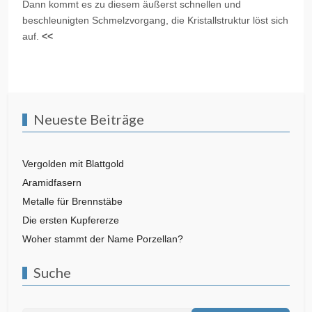
Dann kommt es zu diesem äußerst schnellen und
beschleunigten Schmelzvorgang, die Kristallstruktur löst sich
auf.
<<
Vorheriger Beitrag: Woher stammt der Name Porzellan?
Nächster Beitrag
Zurück
Weiter
Neueste Beiträge
Vergolden mit Blattgold
Aramidfasern
Metalle für Brennstäbe
Die ersten Kupfererze
Woher stammt der Name Porzellan?
Suche