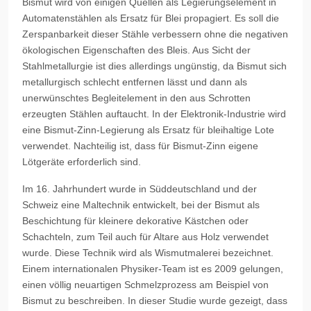
Bismut wird von einigen Quellen als Legierungselement in
Automatenstählen als Ersatz für Blei propagiert. Es soll die
Zerspanbarkeit dieser Stähle verbessern ohne die negativen
ökologischen Eigenschaften des Bleis. Aus Sicht der
Stahlmetallurgie ist dies allerdings ungünstig, da Bismut sich
metallurgisch schlecht entfernen lässt und dann als
unerwünschtes Begleitelement in den aus Schrotten
erzeugten Stählen auftaucht. In der Elektronik-Industrie wird
eine Bismut-Zinn-Legierung als Ersatz für bleihaltige Lote
verwendet. Nachteilig ist, dass für Bismut-Zinn eigene
Lötgeräte erforderlich sind.
Im 16. Jahrhundert wurde in Süddeutschland und der
Schweiz eine Maltechnik entwickelt, bei der Bismut als
Beschichtung für kleinere dekorative Kästchen oder
Schachteln, zum Teil auch für Altare aus Holz verwendet
wurde. Diese Technik wird als Wismutmalerei bezeichnet.
Einem internationalen Physiker-Team ist es 2009 gelungen,
einen völlig neuartigen Schmelzprozess am Beispiel von
Bismut zu beschreiben. In dieser Studie wurde gezeigt, dass