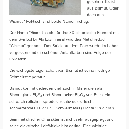
gesehen. Es ist
aus Bismut. Oder
doch aus
Wismut? Faktisch sind beide Namen richtig.
Der Name "Bismut" steht für das 83. chemische Element mit
dem Symbol Bi. Als Erzmineral wird das Metall jedoch
"Wismut" genannt. Das Stück auf dem Foto wurde im Labor
vergossen und die schönen Anlauffarben sind Folge der
Oxidation.
Die wichtigste Eigenschaft von Bismut ist seine niedrige
Schmelztemperatur.
Bismut kommt gediegen und auch in Mineralien als
Bismutglanz Bi
S
und Bismutocker Bi
O
vor. Es ist ein
2
3
2
3
schwach rötlicher, sprödes, relativ edles, leicht
schmelzendes Ts 271 °C Schwermetall (Dichte 9,8 g/cm³).
Sein metallischer Charakter ist nicht sehr ausgeprägt und
seine elektrische Leitfähigkeit ist gering. Eine wichtige