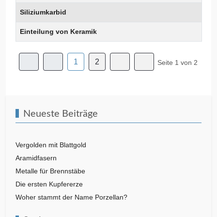
Siliziumkarbid
Einteilung von Keramik
1
2
Seite 1 von 2
Neueste Beiträge
Vergolden mit Blattgold
Aramidfasern
Metalle für Brennstäbe
Die ersten Kupfererze
Woher stammt der Name Porzellan?