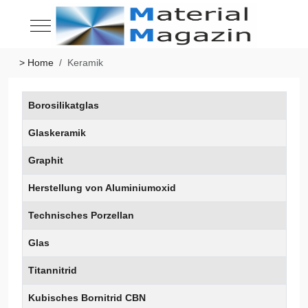
Mobile Menu Toggle
> Home
Keramik
Beiträge
Titel
Borosilikatglas
Glaskeramik
Graphit
Herstellung von Aluminiumoxid
Technisches Porzellan
Glas
Titannitrid
Kubisches Bornitrid CBN