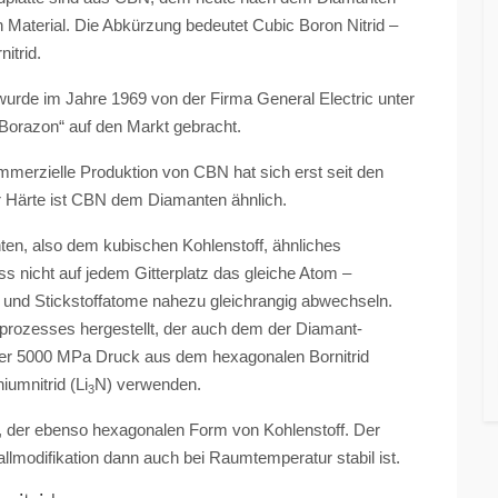
n Material. Die Abkürzung bedeutet Cubic Boron Nitrid –
itrid.
wurde im Jahre 1969 von der Firma General Electric unter
orazon“ auf den Markt gebracht.
mmerzielle Produktion von CBN hat sich erst seit den
er Härte ist CBN dem Diamanten ähnlich.
ten, also dem kubischen Kohlenstoff, ähnliches
ass nicht auf jedem Gitterplatz das gleiche Atom –
r- und Stickstoffatome nahezu gleichrangig abwechseln.
rprozesses hergestellt, der auch dem der Diamant-
über 5000 MPa Druck aus dem hexagonalen Bornitrid
iumnitrid (Li
N) verwenden.
3
 der ebenso hexagonalen Form von Kohlenstoff. Der
tallmodifikation dann auch bei Raumtemperatur stabil ist.