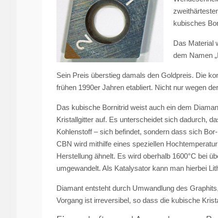
zweithärteste
kubisches Born
Das Material 
dem Namen „B
Sein Preis überstieg damals den Goldpreis. Die ko
frühen 1990er Jahren etabliert. Nicht nur wegen d
Das kubische Bornitrid weist auch ein dem Diaman
Kristallgitter auf. Es unterscheidet sich dadurch, d
Kohlenstoff – sich befindet, sondern dass sich Bo
CBN wird mithilfe eines speziellen Hochtemperatu
Herstellung ähnelt. Es wird oberhalb 1600°C bei 
umgewandelt. Als Katalysator kann man hierbei Lith
Diamant entsteht durch Umwandlung des Graphits,
Vorgang ist irreversibel, so dass die kubische Kris