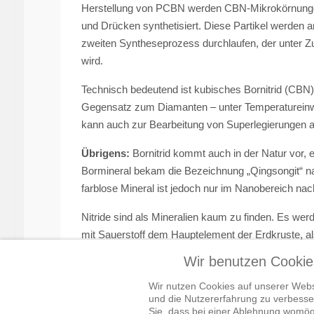
Herstellung von PCBN werden CBN-Mikrokörnunge
und Drücken synthetisiert. Diese Partikel werden an
zweiten Syntheseprozess durchlaufen, der unter Z
wird.
Technisch bedeutend ist kubisches Bornitrid (CBN) 
Gegensatz zum Diamanten – unter Temperatureinw
kann auch zur Bearbeitung von Superlegierungen au
Übrigens:
Bornitrid kommt auch in der Natur vor,
Bormineral bekam die Bezeichnung „Qingsongit“ n
farblose Mineral ist jedoch nur im Nanobereich na
Nitride sind als Mineralien kaum zu finden. Es we
mit Sauerstoff dem Hauptelement der Erdkruste, al
Wir benutzen Cookie
Vorheriger Beitrag: Borosilikatglas
Zurück
Wir nutzen Cookies auf unserer Websi
und die Nutzererfahrung zu verbesser
Sie, dass bei einer Ablehnung womögl