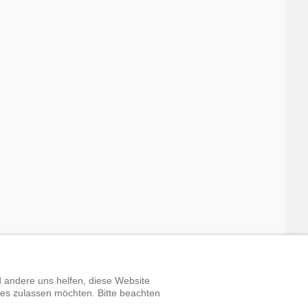
askeramik
d andere uns helfen, diese Website
ies zulassen möchten. Bitte beachten