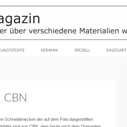
KUNSTSTOFFE
KERAMIK
SPEZIELL
EINZIGART
id CBN
ten Schneidenecken der auf dem Foto dargestellten
platte sind aus CBN, dem heute nach dem Diamanten