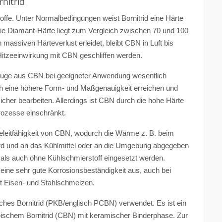
nitrid
toffe. Unter Normalbedingungen weist Bornitrid eine Härte
e Diamant-Härte liegt zum Vergleich zwischen 70 und 100
assiven Härteverlust erleidet, bleibt CBN in Luft bis
Hitzeeinwirkung mit CBN geschliffen werden.
euge aus CBN bei geeigneter Anwendung wesentlich
ch eine höhere Form- und Maßgenauigkeit erreichen und
cher bearbeiten. Allerdings ist CBN durch die hohe Härte
rozesse einschränkt.
eleitfähigkeit von CBN, wodurch die Wärme z. B. beim
rd und an das Kühlmittel oder an die Umgebung abgegeben
ls auch ohne Kühlschmierstoff eingesetzt werden.
eine sehr gute Korrosionsbeständigkeit aus, auch bei
it Eisen- und Stahlschmelzen.
isches Bornitrid (PKB/englisch PCBN) verwendet. Es ist ein
bischem Bornitrid (CBN) mit keramischer Binderphase. Zur