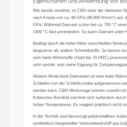
Eigenschaften und Anwendung von Bor
Wie bereits erwähnt, ist CBN einer der härtesten S
nach Knoop von ca. 48 GPa (48.000 N/mm²) auf, di
GPa. Während Diamant schon bei ca. 700 °C einen m
1400 °C fast unverändert. So kann Diamant unter 
Bedingt durch die hohe Härte verschleißen Werkz
langsamer als andere Schneidstoffe. So lassen si
sehr harte Werkstoffe (Stahl bis 70 HRC) prozesssi
sehr spröde, was seine Eignung für Zerspanungsp
Weitere Ähnlichkeit Diamanten ist eine hohe Wärm
Schleifen von der Schleifscheibe aufgenommen wi
werden kann. CBN Werkzeuge können sowohl mit a
Kubisches Bornitrid zeichnet sich außerdem durch 
hohen Temperaturen. Es reagiert praktisch nicht m
In der Technik wird bevorzugt polykristallines kub
synthetisch hergestellter Verbundwerkstoff aus ku