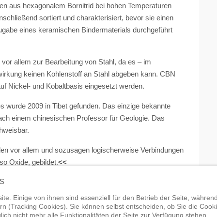
n aus hexagonalem Bornitrid bei hohen Temperaturen
schließend sortiert und charakterisiert, bevor sie einen
ugabe eines keramischen Bindermaterials durchgeführt
vor allem zur Bearbeitung von Stahl, da es – im
irkung keinen Kohlenstoff an Stahl abgeben kann. CBN
f Nickel- und Kobaltbasis eingesetzt werden.
 es wurde 2009 in Tibet gefunden. Das einzige bekannte
ach einem chinesischen Professor für Geologie. Das
chweisbar.
rden vor allem und sozusagen logischerweise Verbindungen
so Oxide, gebildet.
<<
s
Nächster Beitrag: Gl
Weiter
te. Einige von ihnen sind essenziell für den Betrieb der Seite, währen
n (Tracking Cookies). Sie können selbst entscheiden, ob Sie die Cook
ich nicht mehr alle Funktionalitäten der Seite zur Verfügung stehen.