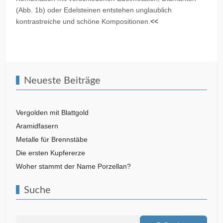
(Abb. 1b) oder Edelsteinen entstehen unglaublich
kontrastreiche und schöne Kompositionen.
<<
Vorheriger Beitrag: Vergolden mit Blattgold
Nächster Beitra
Zurück
Weiter
Neueste Beiträge
Vergolden mit Blattgold
Aramidfasern
Metalle für Brennstäbe
Die ersten Kupfererze
Woher stammt der Name Porzellan?
Suche
Suchen