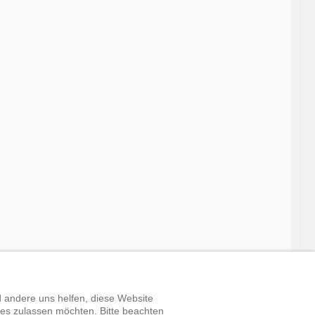
kel und seine Werkstoffe
d andere uns helfen, diese Website
ies zulassen möchten. Bitte beachten