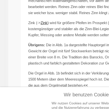
mechanischen Materialeigenschaften, vor allem d
bearbeitet werden. Reines Zinn oder reines Blei f
sie weicher bzw. weniger stabil. Reines Zinn klingt z
Zink (->
Zink
)
wird für größere Pfeifen im Prospekt (
kostengünstiger und stabiler als die Zinn-Blei-Legi
Kupfer, Messing oder andere Metalle werden selten
Übrigens:
Die in Abb. 1a dargestellte Hauptorgel
Gewicht der Orgel mit fünf Stockwerken beträgt ni
einer Breite von 8 m. Die Tradition des Barocks, 
plastisch und farblich gestalteten Dekoration zur G
Die Orgel in Abb. 1b befindet sich in der Verkläru
1500 Metern über dem Meeresspiegel hoch ist. Die 
die aus dem Orgelmetall bestehen.
<<
Wir benutzen Cookie
Vorheriger Beitrag: Die ersten Kupfererze
Zurück
Wir nutzen Cookies auf unserer Websi
und die Nutzererfahrung zu verbesser