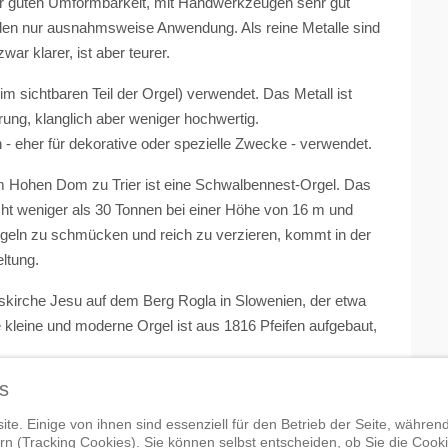
er guten Umformbarkeit, mit Handwerkzeugen sehr gut
inden nur ausnahmsweise Anwendung. Als reine Metalle sind
war klarer, ist aber teurer.
im sichtbaren Teil der Orgel) verwendet. Das Metall ist
erung, klanglich aber weniger hochwertig.
 - eher für dekorative oder spezielle Zwecke - verwendet.
 im Hohen Dom zu Trier ist eine Schwalbennest-Orgel. Das
cht weniger als 30 Tonnen bei einer Höhe von 16 m und
Orgeln zu schmücken und reich zu verzieren, kommt in der
eltung.
ngskirche Jesu auf dem Berg Rogla in Slowenien, der etwa
kleine und moderne Orgel ist aus 1816 Pfeifen aufgebaut,
s
Nächster Beitrag: Nic
Weiter
te. Einige von ihnen sind essenziell für den Betrieb der Seite, währen
n (Tracking Cookies). Sie können selbst entscheiden, ob Sie die Cook