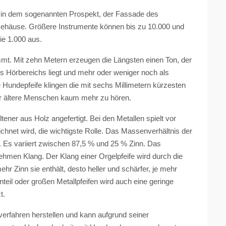
ar in dem sogenannten Prospekt, der Fassade des
Gehäuse. Größere Instrumente können bis zu 10.000 und
ie 1.000 aus.
mmt. Mit zehn Metern erzeugen die Längsten einen Ton, der
des Hörbereichs liegt und mehr oder weniger noch als
undepfeife klingen die mit sechs Millimetern kürzesten
für ältere Menschen kaum mehr zu hören.
ener aus Holz angefertigt. Bei den Metallen spielt vor
ichnet wird, die wichtigste Rolle. Das Massenverhältnis der
. Es variiert zwischen 87,5 % und 25 % Zinn. Das
ehmen Klang. Der Klang einer Orgelpfeife wird durch die
 Zinn sie enthält, desto heller und schärfer, je mehr
nteil oder großen Metallpfeifen wird auch eine geringe
t.
verfahren herstellen und kann aufgrund seiner